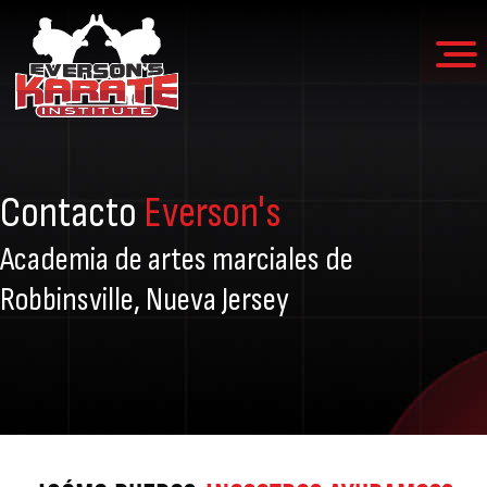
Instituto
Más
de
Karate
de
Everson
Contacto
Everson's
30
años
Academia de artes marciales de
de
Robbinsville, Nueva Jersey
excelencia
en
las
artes
marciales