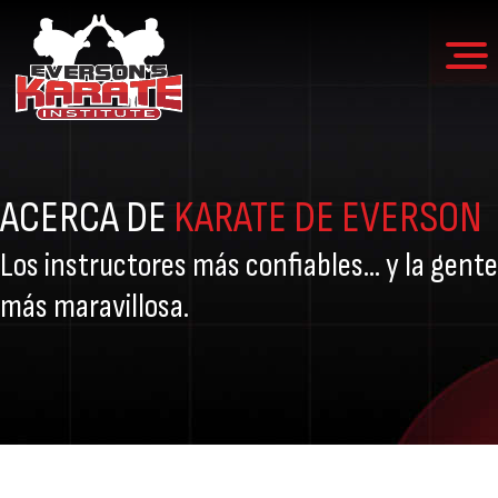
Instituto
Más
de
Karate
de
Everson
ACERCA DE
KARATE DE EVERSON
30
años
Los instructores más confiables... y la gente
de
más maravillosa.
excelencia
en
las
artes
marciales